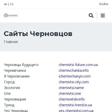
ua
|
ru
Войти
Сайты Черновцов
Строка
Главная
навигации
Черновцы будущего
chernivtsi-future.com.ua
Чернивчанка
chernivchanka.info
Я Черновчанин
ichernivchanyn.com
Город
chernivtsi-city.com
Экология
chernivtsi.name
One
chernivtsi.one
Черновицкие
chernivetski.info
Тренд
chernivtsi-trend.in.ua
Yes Черновцы
yes-chernivtsi.com.ua