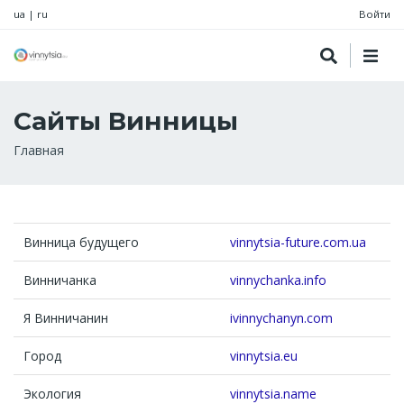
ua
|
ru
Войти
Сайты Винницы
Строка
Главная
навигации
Винница будущего
vinnytsia-future.com.ua
Винничанка
vinnychanka.info
Я Винничанин
ivinnychanyn.com
Город
vinnytsia.eu
Экология
vinnytsia.name