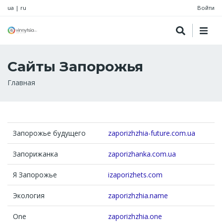
ua
|
ru
Войти
Сайты Запорожья
Строка
Главная
навигации
Запорожье будущего
zaporizhzhia-future.com.ua
Запорижанка
zaporizhanka.com.ua
Я Запорожье
izaporizhets.com
Экология
zaporizhzhia.name
One
zaporizhzhia.one