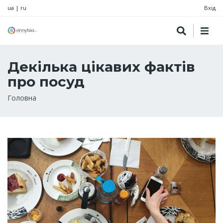
ua
|
ru
Вхід
Декілька цікавих фактів
про посуд
Рядок
Головна
навіґації