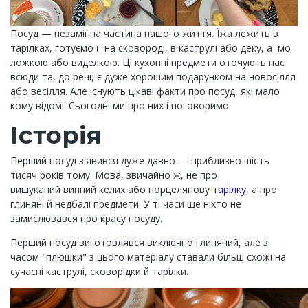
Посуд — незамінна частина нашого життя. Їжа лежить в
тарілках, готуємо її на сковороді, в каструлі або деку, а їмо
ложкою або виделкою. Ці кухонні предмети оточують нас
всюди та, до речі, є дуже хорошим подарунком на новосілля
або весілля. Але існують цікаві факти про посуд, які мало
кому відомі. Сьогодні ми про них і поговоримо.
Історія
Перший посуд з'явився дуже давно — приблизно шість
тисяч років тому. Мова, звичайно ж, не про
вишуканий винний келих або порцелянову
тарілку
, а про
глиняні й недбалі предмети. У ті часи ще ніхто не
замислювався про красу посуду.
Перший посуд виготовлявся виключно глиняний, але з
часом "плюшки" з цього матеріалу ставали більш схожі на
сучасні каструлі, сковорідки й тарілки.