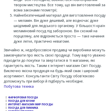
твором мистецтва. Все тому, що він виготовлений за
всіма законами геометрії;
Найнебезпечніший матеріал для виготовлення посуду
— меламін. Він дуже дешевий, але водночас дуже
шкідливий для людського організму. У більшості країн
меламіновий посуд під забороною. Він схожий на
порцеляну, але відрізняється просто — таке начиння
дуже легке, практично невагоме.
Звичайно ж, недобросовісні продавці чи виробники можуть
замовчувати про якість своєї продукції. Тому варто уважно
підходити до покупки та звертатися в ті магазини, які
гарантують якість. Таким є інтернет-магазин Світ Посуду.
Виключно якісна продукція на будь-який смак і широкий
асортимент. Консультанти Світу Посуду обов'язково
допоможуть при виборі й підберуть необхідне.
Channel
Побутова техніка
ФАРФОРОВАЯ ПОСУДА
ПОСУДА ДЛЯ КУХНИ
ИНТЕРНЕТ-МАГАЗИН МИР ПОСУДЫ
ПОСУДА ДЛЯ ПИКНИКА