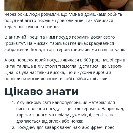
Через роки, люди розуміли, що глина з домішками робить
посуд набагато якісніше і довговічніше. Так з'явилася
керамічне кухонне начиння.
В античній Греції та Римі посуд з кераміки досяг свого
"розквіту". На мисках, тарілках і глечиках красувалися
зображення богів, історії героїв і звичайні життєві ситуації.
А ось порцеляновий посуд з'явилася в 600 році нашої ери в
Китаї та лише в XIV столітті змогла "дістатися" до Європи.
Ціна їх була настільки висока, що й кухонні вироби з
порцеляни могли дозволити собі найбагатші люди.
Цікаво знати
У сучасному світі найпопулярніший матеріал для
виготовлення посуду — це склокераміка. Наприклад,
тарілки з цього матеріалу дуже міцні, легкі та не
дряпаються від вилок або ножів;
Посудину для заварювання чаю або френч-прес