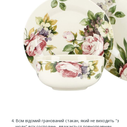
Всім відомий гранований стакан, який не виходить "з
моди" всіх господинь, вважається повноправним