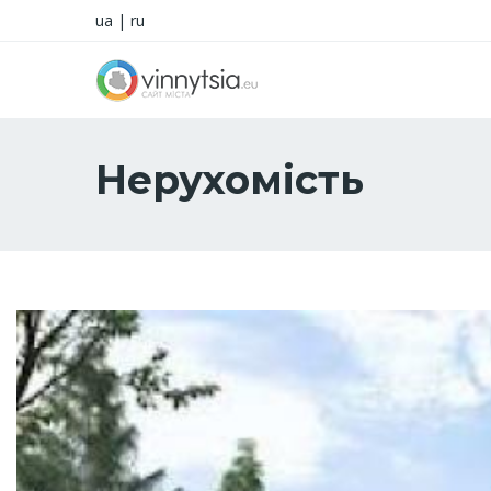
ua
|
ru
Нерухомість