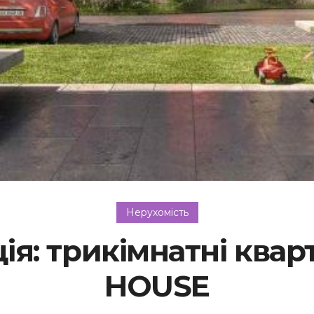
Нерухомість
ція: трикімнатні ква
HOUSE