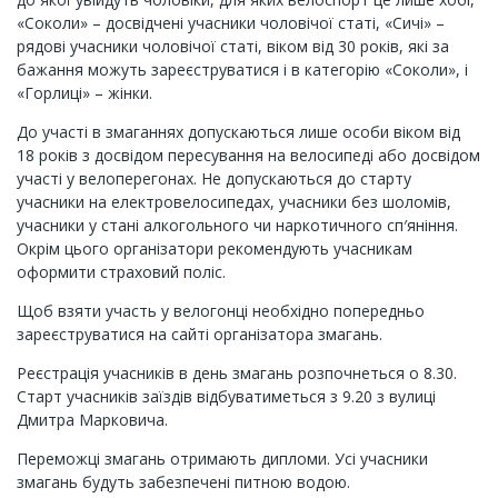
«Соколи» – досвідчені учасники чоловічої статі, «Сичі» –
рядові учасники чоловічої статі, віком від 30 років, які за
бажання можуть зареєструватися і в категорію «Соколи», і
«Горлиці» – жінки.
До участі в змаганнях допускаються лише особи віком від
18 років з досвідом пересування на велосипеді або досвідом
участі у велоперегонах. Не допускаються до старту
учасники на електровелосипедах, учасники без шоломів,
учасники у стані алкогольного чи наркотичного сп′яніння.
Окрім цього організатори рекомендують учасникам
оформити страховий поліс.
Щоб взяти участь у велогонці необхідно попередньо
зареєструватися на сайті організатора змагань.
Реєстрація учасників в день змагань розпочнеться
о 8.30.
Старт учасників заїздів відбуватиметься з 9.20 з вулиці
Дмитра Марковича.
Переможці змагань отримають дипломи. Усі учасники
змагань будуть забезпечені питною водою.