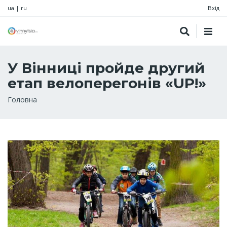
ua
|
ru
Вхід
У Вінниці пройде другий
етап велоперегонів «UP!»
Рядок
Головна
навіґації