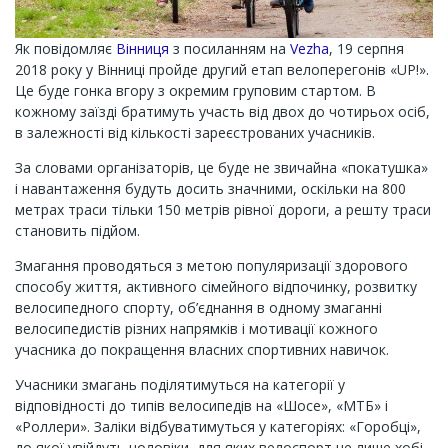
Як повідомляє
Вінниця
з посиланням на
Vezha
, 19 серпня
2018 року у Вінниці пройде другий етап велоперегонів «UP!».
Це буде гонка вгору з окремим груповим стартом. В
кожному заїзді братимуть участь від двох до чотирьох осіб,
в залежності від кількості зареєстрованих учасників.
За словами організаторів, це буде не звичайна «покатушка»
і навантаження будуть досить значними, оскільки на 800
метрах траси тільки 150 метрів рівної дороги, а решту траси
становить підйом.
Змагання проводяться з метою популяризації здорового
способу життя, активного сімейного відпочинку, розвитку
велосипедного спорту, об’єднання в одному змаганні
велосипедистів різних напрямків і мотивації кожного
учасника до покращення власних спортивних навичок.
Учасники змагань поділятимуться на категорії у
відповідності до типів велосипедів на «Шосе», «МТБ» і
«Роллери». Заліки відбуватимуться у категоріях: «Горобці»,
до якої увійдуть чоловіки, для яких велоспорт це лише хобі,