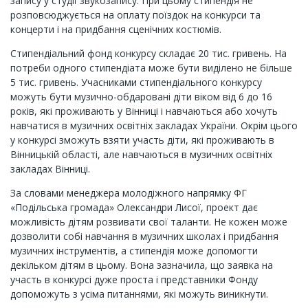
запису у студії звукозапису. При цьому стипендія не
розповсюджується на оплату поїздок на конкурси та
концерти і на придбання сценічних костюмів.
Стипендіальний фонд конкурсу складає 20 тис. гривень. На
потреби одного стипендіата може бути виділено не більше
5 тис. гривень. Учасниками стипендіального конкурсу
можуть бути музично-обдаровані діти віком від 6 до 16
років, які проживають у Вінниці і навчаються або хочуть
навчатися в музичних освітніх закладах України. Окрім цього
у конкурсі зможуть взяти участь діти, які проживають в
Вінницькій області, але навчаються в музичних освітніх
закладах Вінниці.
За словами менеджера молодіжного напрямку ФГ
«Подільська громада» Олександри Лисої, проект дає
можливість дітям розвивати свої таланти. Не кожен може
дозволити собі навчання в музичних школах і придбання
музичних інструментів, а стипендія може допомогти
декільком дітям в цьому. Вона зазначила, що заявка на
участь в конкурсі дуже проста і представники Фонду
допоможуть з усіма питаннями, які можуть виникнути.