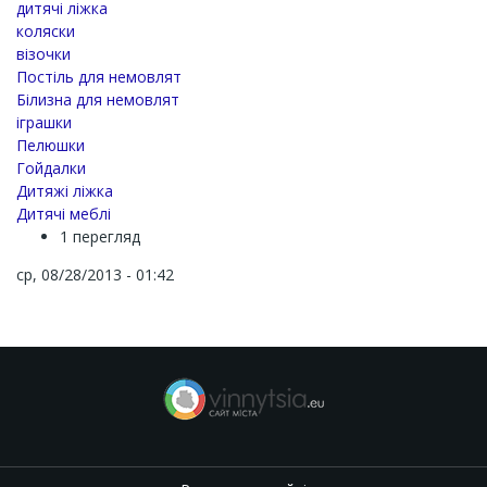
дитячі ліжка
коляски
візочки
Постіль для немовлят
Білизна для немовлят
іграшки
Пелюшки
Гойдалки
Дитяжі ліжка
Дитячі меблі
1 перегляд
ср, 08/28/2013 - 01:42