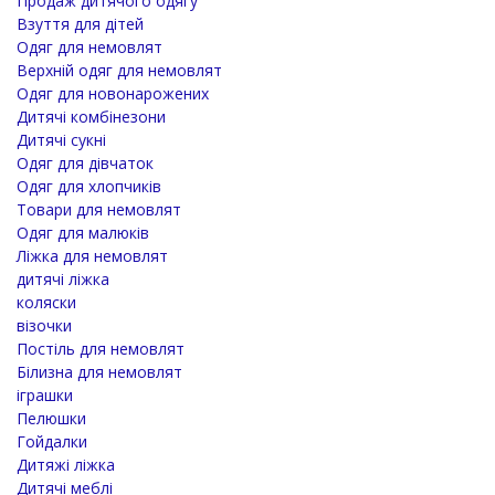
Продаж дитячого одягу
Взуття для дітей
Одяг для немовлят
Верхній одяг для немовлят
Одяг для новонарожених
Дитячі комбінезони
Дитячі сукні
Одяг для дівчаток
Одяг для хлопчиків
Товари для немовлят
Одяг для малюків
Ліжка для немовлят
дитячі ліжка
коляски
візочки
Постіль для немовлят
Білизна для немовлят
іграшки
Пелюшки
Гойдалки
Дитяжі ліжка
Дитячі меблі