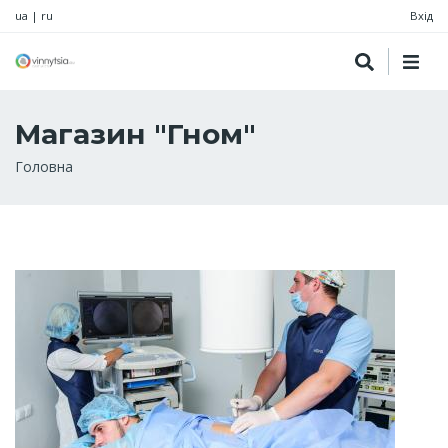
ua
|
ru
Вхід
Магазин "Гном"
Рядок
Головна
навіґації