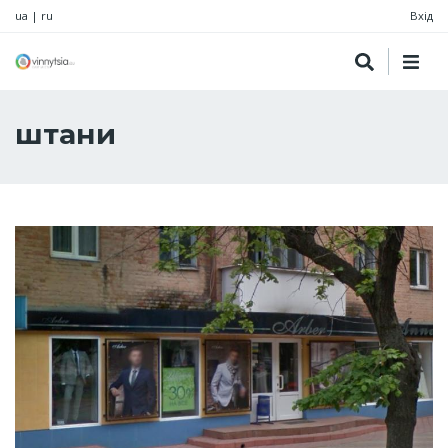
ua
|
ru
Вхід
штани