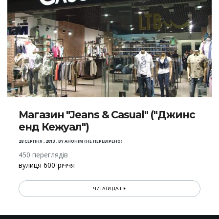
Магазин "Jeans & Casual" ("Джинс
енд Кежуал")
28 СЕРПНЯ , 2013
,
BY
АНОНІМ (НЕ ПЕРЕВІРЕНО)
450 переглядів
вулиця 600-річчя
ЧИТАТИ ДАЛІ