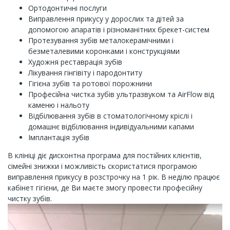
Ортодонтичні послуги
Виправлення прикусу у дорослих та дітей за
допомогою апаратів і різноманітних брекет-систем
Протезування зубів металокерамічними і
безметалевими коронками і конструкціями
Художня реставрація зубів
Лікування гінгівіту і пародонтиту
Гігієна зубів та ротової порожнини
Професійна чистка зубів ультразвуком та AirFlow від
каменю і нальоту
Відбілювання зубів в стоматологічному кріслі і
домашнє відбілювання індивідуальними капами
Імплантація зубів
В клініці діє дисконтна програма для постійних клієнтів,
сімейні знижки і можливість скористатися програмою
виправлення прикусу в розстрочку на 1 рік. В неділю працює
кабінет гігієни, де Ви маєте змогу провести професійну
чистку зубів.