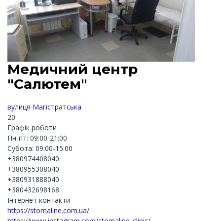
Медичний центр
"Салютем"
вулиця Магістратська
20
Графік роботи
Пн-пт: 09:00-21:00
Субота: 09:00-15:00
+380974408040
+380955308040
+380931888040
+380432698168
Інтернет контакти
https://stomaline.com.ua/
https://www.instagram.com/stomaline_clinic/