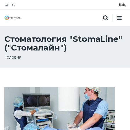
ua
|
ru
Вхід
Стоматология "StomaLine"
("Стомалайн")
Рядок
Головна
навіґації