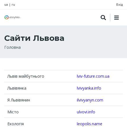
ua
|
ru
Вхід
Сайти Львова
Рядок
Головна
навіґації
Львів майбутнього
lviv-future.com.ua
Львівянка
lvivyanka.info
Я Львівянин
ilvivyanyn.com
Місто
ulvovi.info
Екологія
leopolis.name