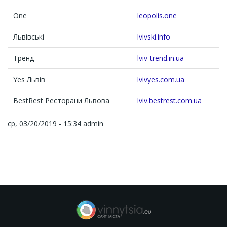
One
leopolis.one
Львівські
lvivski.info
Тренд
lviv-trend.in.ua
Yes Львів
lvivyes.com.ua
BestRest Ресторани Львова
lviv.bestrest.com.ua
ср, 03/20/2019 - 15:34
admin