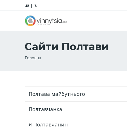
ua
|
ru
Сайти Полтави
Рядок
Головна
навіґації
Полтава майбутнього
Полтавчанка
Я Полтавчанин