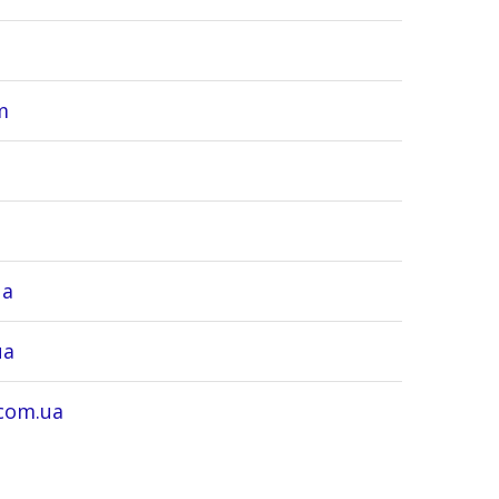
m
ua
ua
.com.ua