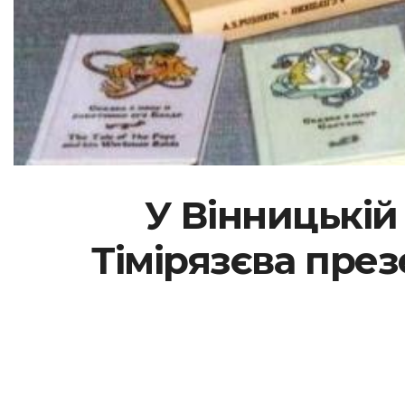
У Вінницькій 
Тімірязєва през