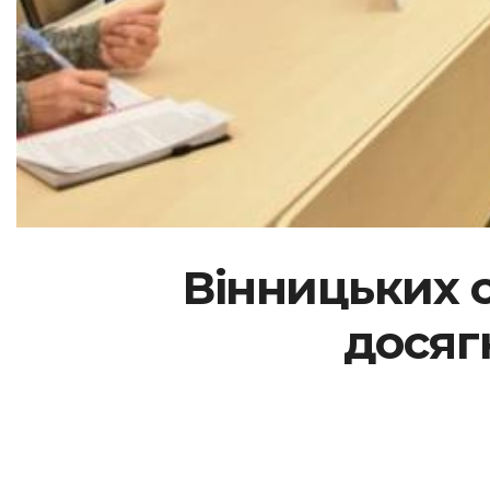
Вінницьких 
досяг