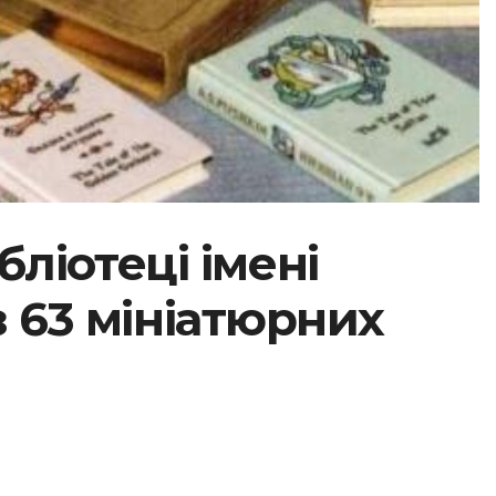
бліотеці імені
з 63 мініатюрних