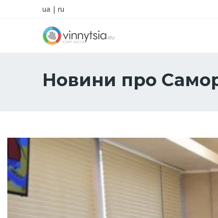
ua
|
ru
Новини про Само