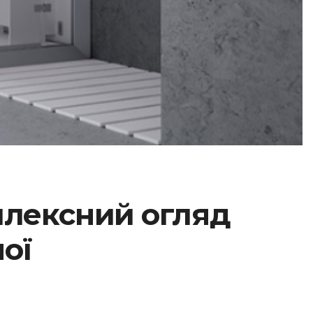
плексний огляд
ої