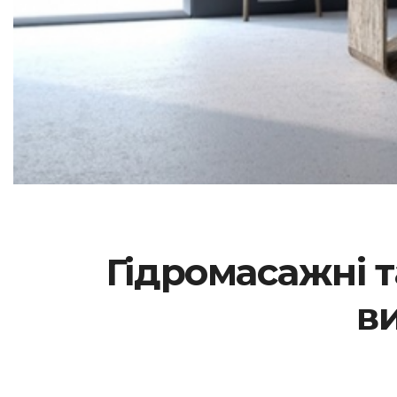
Гідромасажні 
в