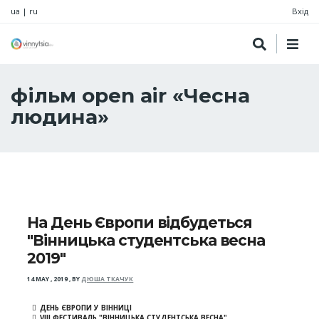
ua
|
ru
Вхід
фільм open air «Чесна
людина»
На День Європи відбудеться
"Вінницька студентська весна
2019"
14 MAY , 2019
,
BY
ДЮША ТКАЧУК
ДЕНЬ ЄВРОПИ У ВІННИЦІ
VIII ФЕСТИВАЛЬ "ВІННИЦЬКА СТУДЕНТСЬКА ВЕСНА"