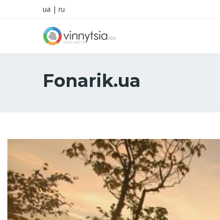
ua
|
ru
Fonarik.ua