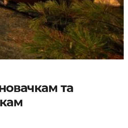
 новачкам та
икам