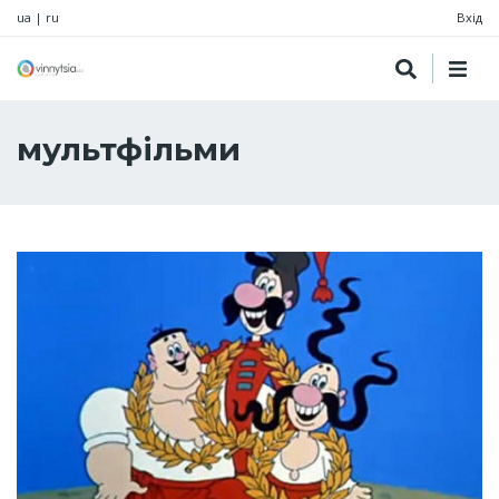
ua
|
ru
Вхід
мультфільми