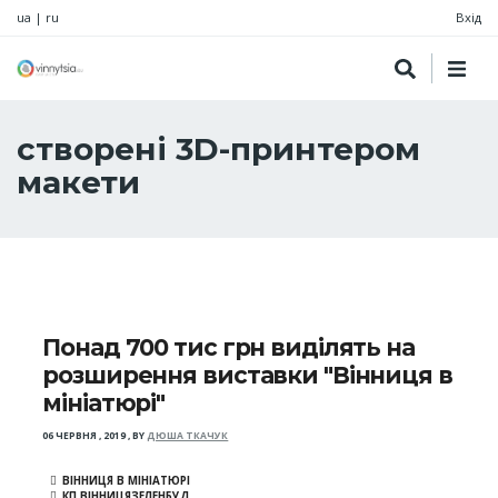
ua
|
ru
Вхід
створені 3D-принтером
макети
Понад 700 тис грн виділять на
розширення виставки "Вінниця в
мініатюрі"
06 ЧЕРВНЯ , 2019
,
BY
ДЮША ТКАЧУК
ВІННИЦЯ В МІНІАТЮРІ
КП ВІННИЦЯЗЕЛЕНБУД