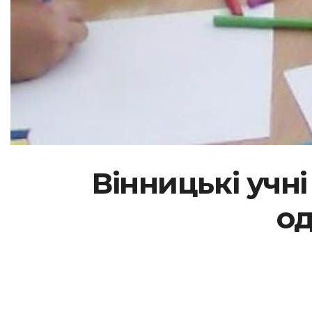
Вінницькі учні
од