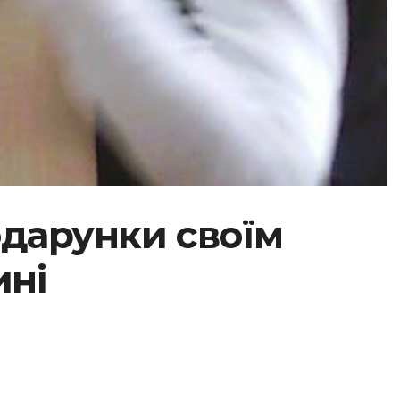
подарунки своїм
ині