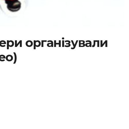
ери організували
ео)