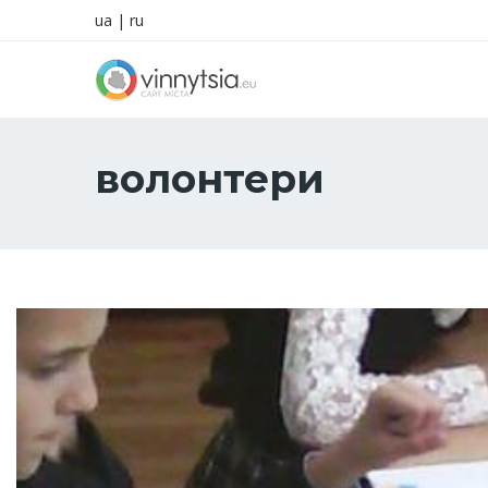
ua
|
ru
волонтери