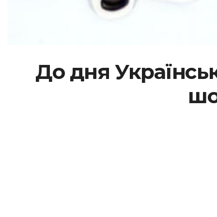
До дня Українсь
шо