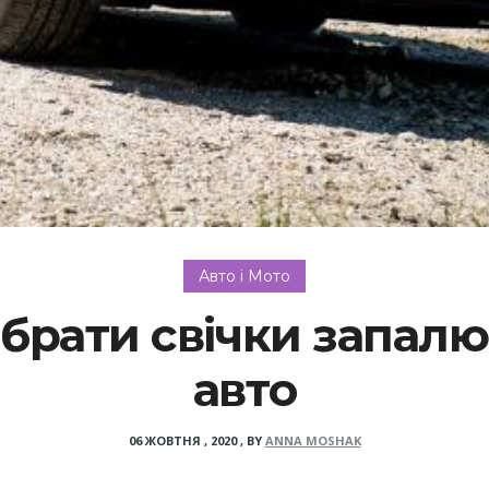
Авто і Мото
ібрати свічки запал
авто
06 ЖОВТНЯ , 2020
,
BY
ANNA MOSHAK