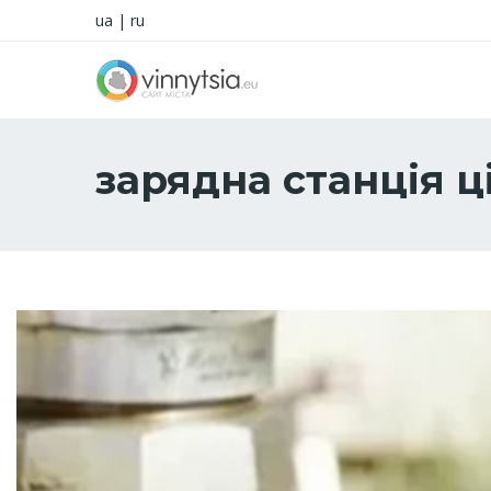
ua
|
ru
зарядна станція ц