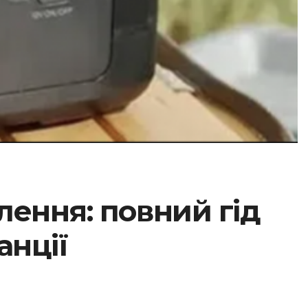
ення: повний гід
анції