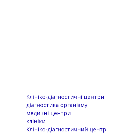
Клініко-діагностичні центри
діагностика організму
медичні центри
клініки
Клініко-діагностичний центр