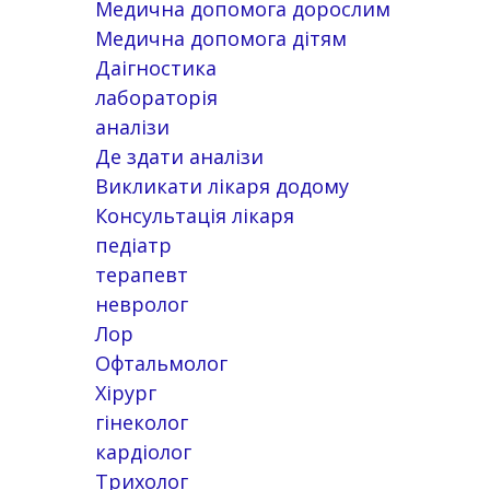
Медична допомога дорослим
Медична допомога дітям
Даігностика
лабораторія
аналізи
Де здати аналізи
Викликати лікаря додому
Консультація лікаря
педіатр
терапевт
невролог
Лор
Офтальмолог
Хірург
гінеколог
кардіолог
Трихолог