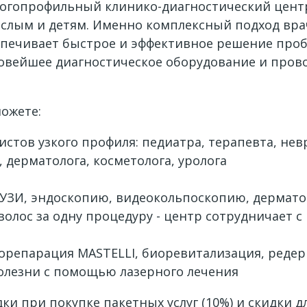
ногопрофильный клинико-диагностический цент
ослым и детям. Именно комплексный подход вра
спечивает быстрое и эффективное решение про
новейшее диагностическое оборудование и пров
ожете:
ов узкого профиля: педиатра, терапевта, невро
, дерматолога, косметолога, уролога
УЗИ, эндоскопию, видеокольпоскопию, дермат
ос за одну процедуру - центр сотрудничает с к
орепарация MASTELLI, биоревитализация, редер
лезни с помощью лазерного лечения
и при покупке пакетных услуг (10%) и скидки д