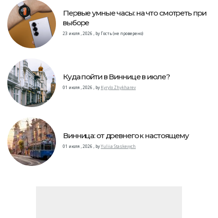
Первые умные часы: на что смотреть при
выборе
23 июля , 2026
,
by
Гость (не проверено)
Куда пойти в Виннице в июле?
01 июля , 2026
,
by
Kyrylo Zhykharev
Винница: от древнего к настоящему
01 июля , 2026
,
by
Yuliia Staskevych