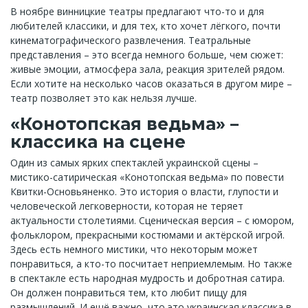
В ноябре винницкие театры предлагают что-то и для
любителей классики, и для тех, кто хочет лёгкого, почти
кинематографического развлечения. Театральные
представления – это всегда немного больше, чем сюжет:
живые эмоции, атмосфера зала, реакция зрителей рядом.
Если хотите на несколько часов оказаться в другом мире –
театр позволяет это как нельзя лучше.
«Конотопская ведьма» –
классика на сцене
Один из самых ярких спектаклей украинской сцены –
мистико-сатирическая «Конотопская ведьма» по повести
Квитки-Основьяненко. Это история о власти, глупости и
человеческой легковерности, которая не теряет
актуальности столетиями. Сценическая версия – с юмором,
фольклором, прекрасными костюмами и актёрской игрой.
Здесь есть немного мистики, что некоторым может
понравиться, а кто-то посчитает неприемлемым. Но также
в спектакле есть народная мудрость и добротная сатира.
Он должен понравиться тем, кто любит пищу для
размышлений. И ещё важно, что это украинская классика в