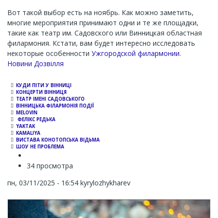
Вот такой выбор есть на ноябрь. Как можно заметить,
многие мероприятия принимают одни и те же площадки,
такие как театр им. Садовского или Винницкая областная
филармония. Кстати, вам будет интересно исследовать
некоторые особенности
Ужгородской филармонии
.
Channel
Новини Дозвілля
КУДИ ПІТИ У ВІННИЦІ
КОНЦЕРТИ ВІННИЦЯ
ТЕАТР ІМЕНІ САДОВСЬКОГО
ВІННИЦЬКА ФІЛАРМОНІЯ ПОДІЇ
MELOVIN
ФЕЛІКС РЕДЬКА
YAKTAK
KAMALIYA
ВИСТАВА КОНОТОПСЬКА ВІДЬМА
ШОУ НЕ ПРОБЛЕМА
34 просмотра
пн, 03/11/2025 - 16:54
kyrylozhykharev