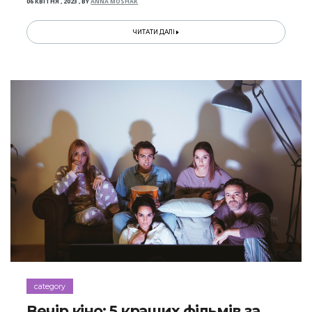
06 КВІТНЯ , 2023
,
BY
ANNA MOSHAK
ЧИТАТИ ДАЛІ
category
Вечір кіно: 5 кращих фільмів за