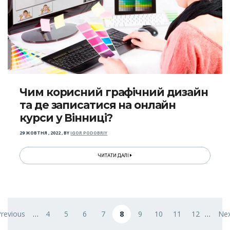
Чим корисний графічний дизайн
та де записатися на онлайн
курси у Вінниці?
29 ЖОВТНЯ , 2022
,
BY
IGOR PODOBRIY
ЧИТАТИ ДАЛІ
Розбивка
Previous
на
…
4
5
6
7
8
9
10
11
12
…
Nex
нка
передня сторінка
Page
Page
Page
Page
Поточна сторінка
Page
Page
Page
Page
Нас
сторінки