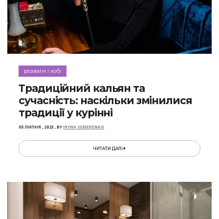
розваги і хобі
Традиційний кальян та
сучасність: наскільки змінилися
традиції у курінні
05 ЛИПНЯ , 2023
,
BY
IRYNA SEMERENKO
ЧИТАТИ ДАЛІ