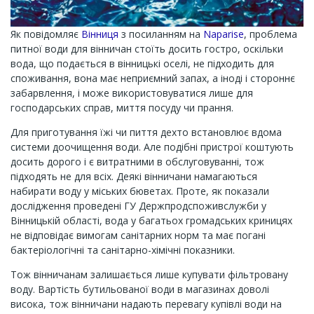
Як повідомляє
Вінниця
з посиланням на
Naparise
, проблема
питної води для вінничан стоїть досить гостро, оскільки
вода, що подається в вінницькі оселі, не підходить для
споживання, вона має неприємний запах, а іноді і стороннє
забарвлення, і може використовуватися лише для
господарських справ, миття посуду чи прання.
Для приготування їжі чи пиття дехто встановлює вдома
системи доочищення води. Але подібні пристрої коштують
досить дорого і є витратними в обслуговуванні, тож
підходять не для всіх. Деякі вінничани намагаються
набирати воду у міських бюветах. Проте, як показали
дослідження проведені ГУ Держпродспоживслужби у
Вінницькій області, вода у багатьох громадських криницях
не відповідає вимогам санітарних норм та має погані
бактеріологічні та санітарно-хімічні показники.
Тож вінничанам залишається лише купувати фільтровану
воду. Вартість бутильованої води в магазинах доволі
висока, тож вінничани надають перевагу купівлі води на