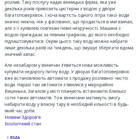
розлив. Таку послугу надає вінницька фірма, яка уже
декілька років привозить цистерни з водою у двори
багатоповерхівок. І хоча вартість одного літра такої води
значно нижча, ніж у фасованої, що продається в магазинах,
але з її купівлею пов’язані певні незручності. Машина з
водою приїжджає за певним графіком, до якого необхідно
підлаштовуватися. Окрім цього таку воду можна набрати
лише декілька разів на тиждень, що змушує зберігати вдома
значний запас.
Але незабаром у вінничан з’явиться нова можливість
купувати недорогу питну воду. У дворах багатоповерхівок
вже встановлюють автомати з продажу розливної чистої
води. Наразі такі автомати з'явилися у мікрорайоні
Вишенька. Загалом у місті планують встановити близько
сотні таких автоматів. Тож вінничани матимуть змогу
набирати воду у власну тару в необхідній кількості в будь-
який час доби.
Новини Здоров'я
Екологічний стан
ВОДА