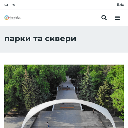
ua
|
ru
Вхід
парки та сквери