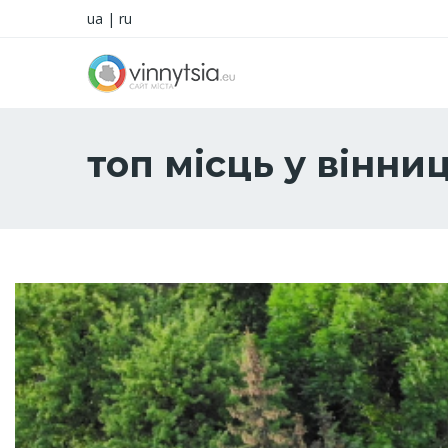
ua
|
ru
топ місць у вінниц