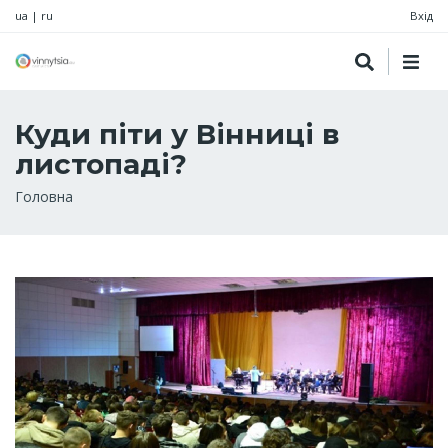
ua
|
ru
Вхід
Куди піти у Вінниці в
листопаді?
Рядок
Головна
навіґації