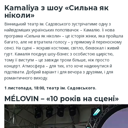
Kamaliya з шоу «Сильна як
ніколи»
Вінницький театр ім. Садовського зустрічатиме одну з
найвідоміших українських попспівачок – Камалію. Її нова
програма «Сильна як ніколи» – це історія жінки, яка пройшла
багато, але не втратила голосу – у прямому й переносному
сенсі. На сцені – яскраві костюми, світло, беквокал і живий
гурт. Камалія поєднує шоу-бізнес з особистою щирістю,
тому її виступи – це завжди трохи більше, ніж просто
концерт. Атмосфера – для тих, хто хоче надихнутися й
підспівати. Добрий варіант і для вечора з друзями, і для
романтичного виходу.
1 листопада, 18:00, театр ім. Садовського.
MÉLOVIN – «10 років на сцені»