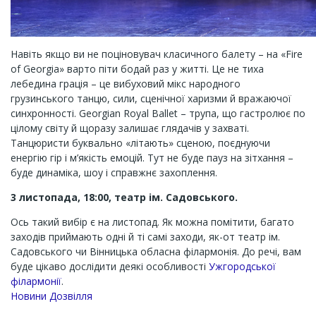
Навіть якщо ви не поціновувач класичного балету – на «Fire
of Georgia» варто піти бодай раз у житті. Це не тиха
лебедина грація – це вибуховий мікс народного
грузинського танцю, сили, сценічної харизми й вражаючої
синхронності. Georgian Royal Ballet – трупа, що гастролює по
цілому світу й щоразу залишає глядачів у захваті.
Танцюристи буквально «літають» сценою, поєднуючи
енергію гір і м’якість емоцій. Тут не буде пауз на зітхання –
буде динаміка, шоу і справжнє захоплення.
3 листопада, 18:00, театр ім. Садовського.
Ось такий вибір є на листопад. Як можна помітити, багато
заходів приймають одні й ті самі заходи, як-от театр ім.
Садовського чи Вінницька обласна філармонія. До речі, вам
буде цікаво дослідити деякі особливості
Ужгородської
філармонії
.
Channel
Новини Дозвілля