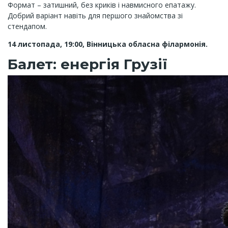
Формат – затишний, без криків і навмисного епатажу.
Добрий варіант навіть для першого знайомства зі
стендапом.
14 листопада, 19:00, Вінницька обласна філармонія.
Балет: енергія Грузії