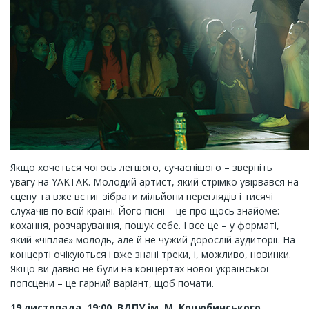
Якщо хочеться чогось легшого, сучаснішого – зверніть
увагу на YAKTAK. Молодий артист, який стрімко увірвався на
сцену та вже встиг зібрати мільйони переглядів і тисячі
слухачів по всій країні. Його пісні – це про щось знайоме:
кохання, розчарування, пошук себе. І все це – у форматі,
який «чіпляє» молодь, але й не чужий дорослій аудиторії. На
концерті очікуються і вже знані треки, і, можливо, новинки.
Якщо ви давно не були на концертах нової української
попсцени – це гарний варіант, щоб почати.
19 листопада, 19:00, ВДПУ ім. М. Коцюбинського.