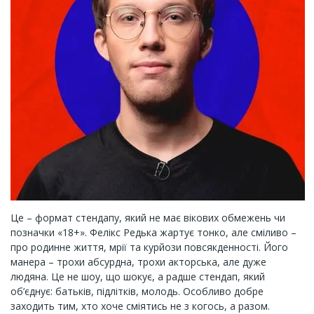
Це – формат стендапу, який не має вікових обмежень чи
позначки «18+». Фелікс Редька жартує тонко, але сміливо –
про родинне життя, мрії та курйози повсякденності. Його
манера – трохи абсурдна, трохи акторська, але дуже
людяна. Це не шоу, що шокує, а радше стендап, який
об’єднує: батьків, підлітків, молодь. Особливо добре
заходить тим, хто хоче сміятись не з когось, а разом.