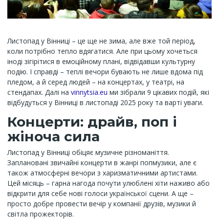
Листопад у Вінниці – це ще не зима, але вже той період,
коли потрібно тепло вдягатися. Але при цьому хочеться
іноді зігірітися в емоційному плані, відвідавши культурну
подію. І справді – теплі вечори бувають не лише вдома під
пледом, а й серед людей – на концертах, у театрі, на
стендапах. Далі на
vinnytsia.eu
ми зібрали 9 цікавих подій, які
відбудуться у Вінниці в листопаді 2025 року та варті уваги.
Концерти: драйв, поп і
жіноча сила
Листопад у Вінниці обіцяє музичне різноманіття.
Заплановані звичайні концерти в жанрі попмузики, але є
також атмосферні вечори з харизматичними артистами.
Цей місяць – гарна нагода почути улюблені хіти наживо або
відкрити для себе нові голоси української сцени. А ще –
просто добре провести вечір у компанії друзів, музики й
світла прожекторів.