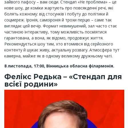
зайвого пафосу – вам сюди. Стендап «Не проблема» – це
нове шоу, де коміки жартують про повсякденні речі, які
болять кожному: від стосунків і побуту до політики й
соцмереж. Іронія, самоіронія й трохи перцю – саме так
виглядає цей вечір. Формат невимушений, зал часто стає
частиною інтерактиву, тому можливість посміятися
гарантована, а вона, як відомо, продовжує життя.
Рекомендується шоу тим, хто втомився від серйозного
контенту й шукає живу, актуальну розвагу. Атмосфера тут
камерна, майже як в одному великому дружньому чаті.
8 листопада, 17:00, Вінницька обласна філармонія.
Фелікс Редька – «Стендап для
всієї родини»