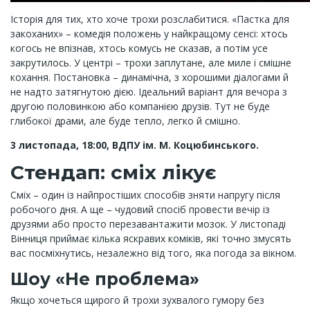
Історія для тих, хто хоче трохи розслабитися. «Пастка для
закоханих» – комедія положень у найкращому сенсі: хтось
когось не впізнав, хтось комусь не сказав, а потім усе
закрутилось. У центрі – трохи заплутане, але миле і смішне
кохання. Постановка – динамічна, з хорошими діалогами й
не надто затягнутою дією. Ідеальний варіант для вечора з
другою половинкою або компанією друзів. Тут не буде
глибокої драми, але буде тепло, легко й смішно.
3 листопада, 18:00, ВДПУ ім. М. Коцюбинського.
Стендап: сміх лікує
Сміх – один із найпростіших способів зняти напругу після
робочого дня. А ще – чудовий спосіб провести вечір із
друзями або просто перезавантажити мозок. У листопаді
Вінниця приймає кілька яскравих коміків, які точно змусять
вас посміхнутись, незалежно від того, яка погода за вікном.
Шоу «Не проблема»
Якщо хочеться щирого й трохи зухвалого гумору без