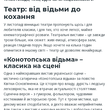
Театр: від відьми до
кохання
У листопаді вінницькі театри пропонують щось і для
любителів класики, і для тих, хто хоче легкої, майже
кінематографічної розваги. Театральні вистави – це завжди
трохи більше, ніж сюжет: живі емоції, атмосфера зали,
реакція глядачів поруч. Якщо хочете на кілька годин
опинитися в іншому світі – театр це дозволяє якнайкраще.
«Конотопська відьма» –
класика на сцені
Одна з найяскравіших вистав української сцени –
містично‑сатирична «Конотопська відьма» за повістю
Квітки-Основ’яненка. Це історія про владу, дурість і людську
легковірність, яка не втрачає актуальності століттями.
Сценічна версія – з гумором, фольклором, чудовими
костюмами й акторською грою. Тут є трохи містики, що
декому може сподобатися, а дехто вважає неприйнятним.
Але також у виставі є народна мудрість і добротна сатира.