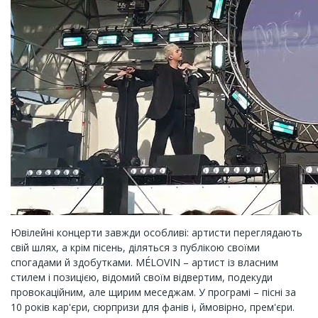
Ювілейні концерти завжди особливі: артисти переглядають
свій шлях, а крім пісень, діляться з публікою своїми
спогадами й здобутками. MÉLOVIN – артист із власним
стилем і позицією, відомий своїм відвертим, подекуди
провокаційним, але щирим меседжам. У програмі – пісні за
10 років кар'єри, сюрпризи для фанів і, ймовірно, прем'єри.