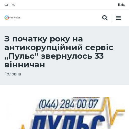
ua
|
ru
Вхід
З початку року на
антикорупційний сервіс
„Пульс” звернулось 33
вінничан
Рядок
Головна
навіґації