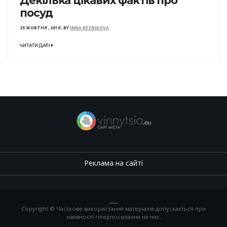
Декілька цікавих фактів про
посуд
25 ЖОВТНЯ , 2019
,
BY
INNA REZNIKOVA
ЧИТАТИ ДАЛІ
Реклама на сайті
.
,
.
,
.
Copyright © Часткове використання матеріалів допускається при
наявності гіперпосилання на нас.