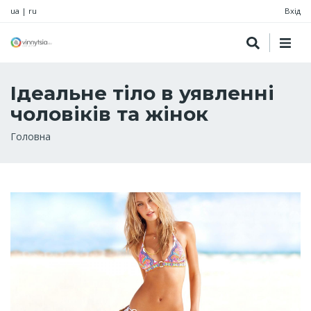
ua
|
ru
Вхід
Ідеальне тіло в уявленні
чоловіків та жінок
Рядок
Головна
навіґації