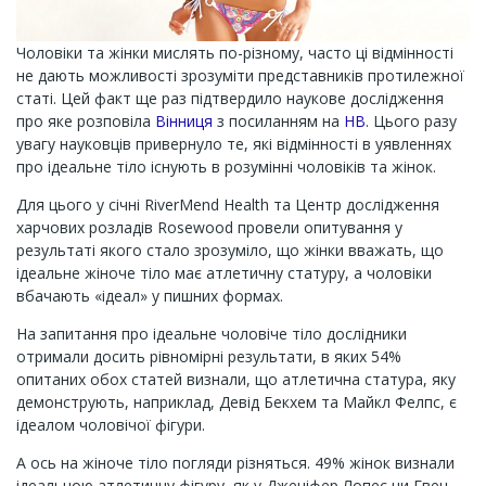
Чоловіки та жінки мислять по-різному, часто ці відмінності
не дають можливості зрозуміти представників протилежної
статі. Цей факт ще раз підтвердило наукове дослідження
про яке розповіла
Вінниця
з посиланням на
НВ
. Цього разу
увагу науковців привернуло те, які відмінності в уявленнях
про ідеальне тіло існують в розумінні чоловіків та жінок.
Для цього у січні RiverMend Health та Центр дослідження
харчових розладів Rosewood провели опитування у
результаті якого стало зрозуміло, що жінки вважать, що
ідеальне жіноче тіло має атлетичну статуру, а чоловіки
вбачають «ідеал» у пишних формах.
На запитання про ідеальне чоловіче тіло дослідники
отримали досить рівномірні результати, в яких 54%
опитаних обох статей визнали, що атлетична статура, яку
демонструють, наприклад, Девід Бекхем та Майкл Фелпс, є
ідеалом чоловічої фігури.
А ось на жіноче тіло погляди різняться. 49% жінок визнали
ідеальною атлетичну фігуру, як у Дженіфер Лопес чи Гвен