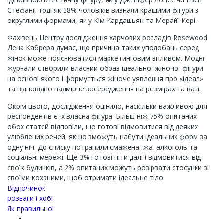
Стефані, тоді як 38% чоловіків визнали кращими фігури з
округлими формами, як у Кім Кардашьян та Мерайї Кері.
Фахівець Центру дослідження харчових розладів Rosewood
Дена Кабрера думає, що причина таких уподобань серед
жінок може пояснюватися маркетинговим впливом. Модні
журнали створили власний образ ідеальної жіночої фігури
на основі якого і формується жіноче уявлення про «ідеал»
та відповідно надмірне зосередження на розмірах та вазі.
Окрім цього, дослідження оцінило, наскільки важливою для
респондентів є їх власна фігура. Більш ніж 75% опитаних
обох статей відповіли, що готові відмовитися від деяких
улюблених речей, якщо зможуть набути ідеальних форм за
одну ніч. До списку потрапили смажена їжа, алкоголь та
соціальні мережі. Ще 3% готові піти далі і відмовитися від
своїх будинків, а 2% опитаних можуть розірвати стосунки зі
своїми коханими, щоб отримати ідеальне тіло.
Channel
Відпочинок
розваги і хобі
Як правильно!