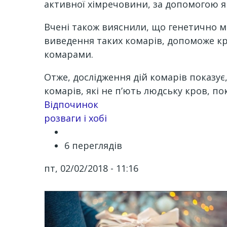
активної хімречовини, за допомогою як
Вчені також вияснили, що генетично м
виведення таких комарів, допоможе кр
комарами.
Отже, дослідження дій комарів показує
комарів, які не п’ють людську кров, п
Channel
Відпочинок
розваги і хобі
6 переглядів
пт, 02/02/2018 - 11:16