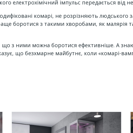
ого електрохімічний імпульс передається від не
одифіковані комарі, не розрізняють людського 
аще боротися з такими хворобами, як малярія 
, що з ними можна боротися ефективніше. А знаю
оказує, що безхмарне майбутнє, коли «комарі-вам