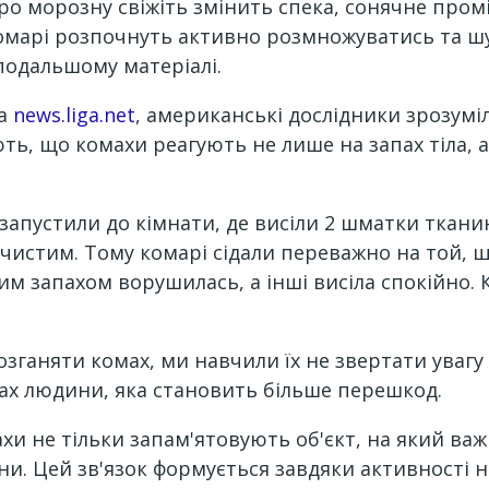
ро морозну свіжіть змінить спека, сонячне промін
омарі розпочнуть активно розмножуватись та шук
подальшому матеріалі.
на
news.liga.net
, американські дослідники зрозумі
ють, що комахи реагують не лише на запах тіла, 
запустили до кімнати, де висіли 2 шматки ткани
чистим. Тому комарі сідали переважно на той, 
м запахом ворушилась, а інші висіла спокійно. 
ганяти комах, ми навчили їх не звертати увагу 
ах людини, яка становить більше перешкод.
и не тільки запам'ятовують об'єкт, на який важк
и. Цей зв'язок формується завдяки активності н