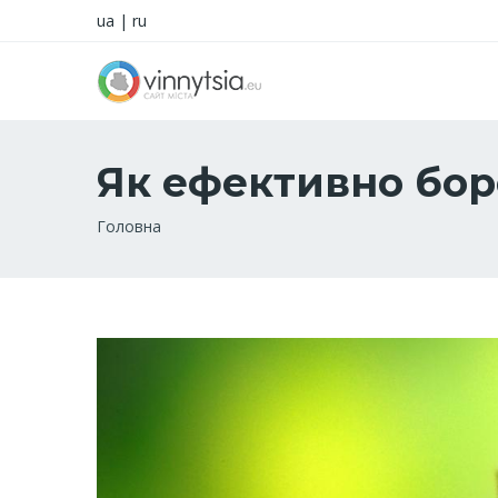
ua
|
ru
Як ефективно бор
Рядок
Головна
навіґації