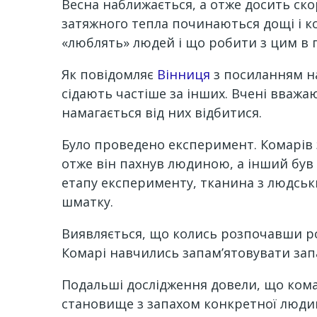
Весна наближається, а отже досить ско
затяжного тепла починаються дощі і к
«люблять» людей і що робити з цим в 
Як повідомляє
Вінниця
з посиланням 
сідають частіше за інших. Вчені вважа
намагається від них відбитися.
Було проведено експеримент. Комарів 
отже він пахнув людиною, а інший був 
етапу експерименту, тканина з людськи
шматку.
Виявляється, що колись розпочавши роз
Комарі навчились запам’ятовувати зап
Подальші дослідження довели, що комах
становище з запахом конкретної людин