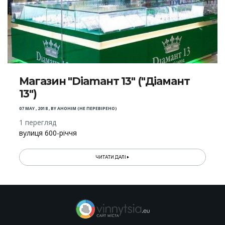
Магазин "Diаmант 13" ("Діамант
13")
07 MAY , 2018
,
BY
АНОНІМ (НЕ ПЕРЕВІРЕНО)
1 перегляд
вулиця 600-річчя
ЧИТАТИ ДАЛІ