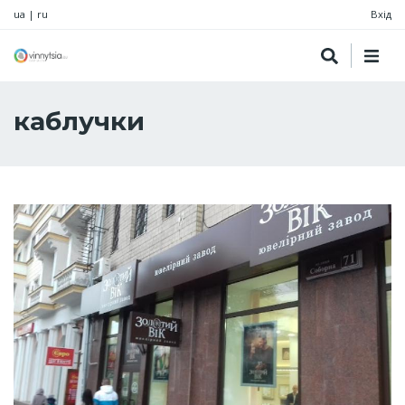
ua
|
ru
Вхід
каблучки