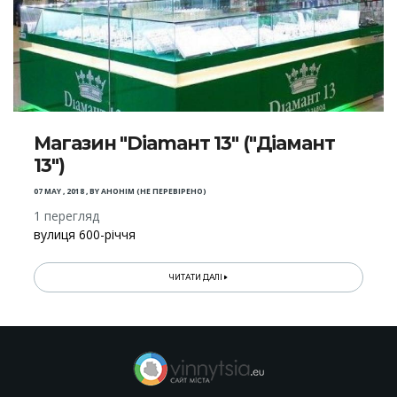
Магазин "Diаmант 13" ("Діамант
13")
07 MAY , 2018
,
BY
АНОНІМ (НЕ ПЕРЕВІРЕНО)
1 перегляд
вулиця 600-річчя
ЧИТАТИ ДАЛІ