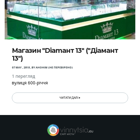
Магазин "Diаmант 13" ("Діамант
13")
07 MAY , 2018
,
BY
АНОНІМ (НЕ ПЕРЕВІРЕНО)
1 перегляд
вулиця 600-річчя
ЧИТАТИ ДАЛІ