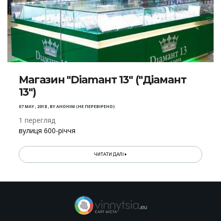
Магазин "Diаmант 13" ("Діамант
13")
07 MAY , 2018
,
BY
АНОНІМ (НЕ ПЕРЕВІРЕНО)
1 перегляд
вулиця 600-річчя
ЧИТАТИ ДАЛІ