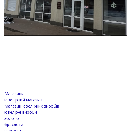
Магазини
ювелірний магазин
Магазин ювелірних виробів
ювелірні вироби
золото
браслети
сережки