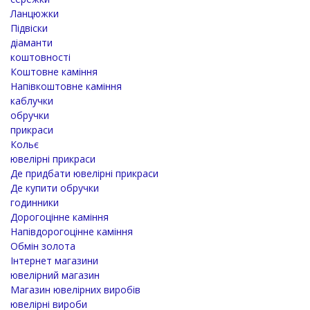
Ланцюжки
Підвіски
діаманти
коштовності
Коштовне каміння
Напівкоштовне каміння
каблучки
обручки
прикраси
Кольє
ювелірні прикраси
Де придбати ювелірні прикраси
Де купити обручки
годинники
Дорогоцінне каміння
Напівдорогоцінне каміння
Обмін золота
Інтернет магазини
ювелірний магазин
Магазин ювелірних виробів
ювелірні вироби