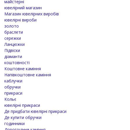
майстерні
ювелірний магазин
Магазин ювелірних виробів
ювелірні вироби
золото
браслети
сережки
Ланцюжки
Підвіски
діаманти
коштовності
Коштовне каміння
Напівкоштовне каміння
каблучки
обручки
прикраси
Кольє
ювелірні прикраси
Де придбати ювелірні прикраси
Де купити обручки
годинники
Дорогоцінне каміння