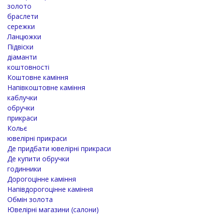
золото
браслети
сережки
Ланцюжки
Підвіски
діаманти
коштовності
Коштовне каміння
Напівкоштовне каміння
каблучки
обручки
прикраси
Кольє
ювелірні прикраси
Де придбати ювелірні прикраси
Де купити обручки
годинники
Дорогоцінне каміння
Напівдорогоцінне каміння
Обмін золота
Ювелірні магазини (салони)