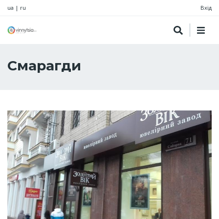
ua
|
ru
Вхід
Смарагди