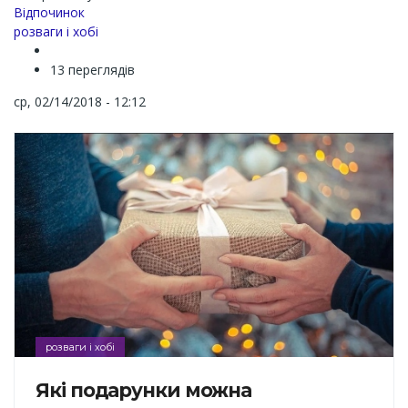
Channel
Відпочинок
розваги і хобі
13 переглядів
ср, 02/14/2018 - 12:12
розваги і хобі
Які подарунки можна