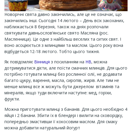
Новорічні свята давно закінчились, але це не означає, що
закінчились інші. Сьогодні 14 лютого – День всіх закоханих,
наближається 8 березня, також на днях розпочали
святкувати давньослов’янське свято Масляна (рос.
Масленница). Це одне з найбільш веселих та ситих свят. І
воно асоціюється з млинцями та маслом. Цього року вона
відбудеться 12-18 лютого. Тобто цього тижня.
Як повідомляє
Вінниця
з посиланням на
НВ
, можна
дотримуватися дієти, але поїсти смачних млинців. Для цього
потрібно готувати млинці без рослинної олії, не додавати
багато цукру, варення, масла, сиропів, жирів. Але тим не
менше млинці все ж можуть бути джерелом вітамінів та
мінералів, якщо туди включити наступне: мед, горіхи,
фрукти.
Можна приготувати млинці з бананів. Для цього необхідно 4
яйця і 2 банани. Збити їх в блендері і вилити на сковорідку,
попередньо змастивши її кокосовим маслом. Для смаку
можна добавити натуральний йогурт