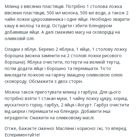
Млинці з вівсяних пластівців. Потрібно 1 столова ложка
вівсяних пластівців, 500 мл молока, 500 мл води, а також 2
чайні ложки цукрозамінника і одне яйце. Необхідно зварити
кашу в молоці та воді. Остудити і збити блендером
добавивши яйце. А далі смажимо масу на сковорідці на
оливковій олії.
Оладки з яблук. Беремо 2 яблука, 1 яйце, 1 столову ложку
борошна (можна замінити на 2 столові ложки рисового
борошна). Яблука очистити, потерти на великій тертці,
потім додати яйце і борошно та перемішати. Тісто
викладати ложкою на гарячу змащену оливковою олією
сковороду. Обсмажити з двох сторін.
Можна також приготувати млинці з гарбуза. Для цього
потрібно взяти 1 стакан муки, 1 чайну ложку цукру, кориці,
мускатного горіху, гарбуз, 2 яйця і йогурт. Гарбуз очистити
від шкірки і перемішати на блендері. Добавити інші
інградієнти. Смажити на оливковому маслі.
Отже, бажаєте смачної Масляни і корисної їжі, то вперед.
Еспериментуйте!