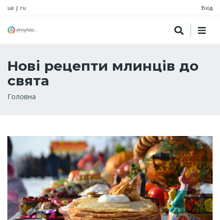
ua
|
ru
Вхід
Нові рецепти млинців до
свята
Рядок
Головна
навіґації