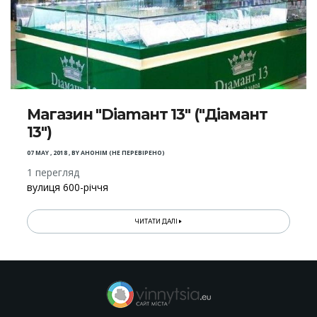
Магазин "Diаmант 13" ("Діамант
13")
07 MAY , 2018
,
BY
АНОНІМ (НЕ ПЕРЕВІРЕНО)
1 перегляд
вулиця 600-річчя
ЧИТАТИ ДАЛІ